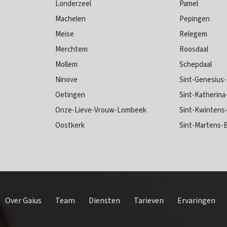
Londerzeel
Pamel
Machelen
Pepingen
Meise
Relegem
Merchtem
Roosdaal
Mollem
Schepdaal
Ninove
Sint-Genesius
Oetingen
Sint-Katherin
Onze-Lieve-Vrouw-Lombeek
Sint-Kwintens
Oostkerk
Sint-Martens
Over Gaius
Team
Diensten
Tarieven
Ervaringen