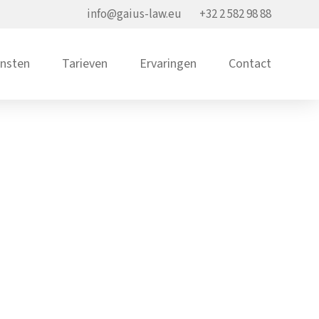
info@gaius-law.eu
+32 2 582 98 88
ensten
Tarieven
Ervaringen
Contact