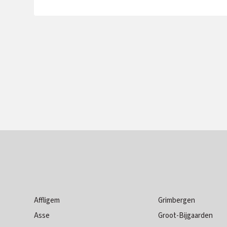
Affligem
Grimbergen
Asse
Groot-Bijgaarden