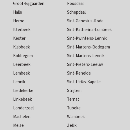
Groot-Bijgaarden
Roosdaal
Halle
Schepdaal
Herne
Sint-Genesius-Rode
Itterbeek
Sint-Katherina-Lombeek
Kester
Sint-Kwintens-Lennik
Klabbeek
Sint-Martens-Bodegem
Kobbegem
Sint-Martens-Lennik
Leerbeek
Sint-Pieters-Leeuw
Lembeek
Sint-Renelde
Lennik
Sint-Ulriks-Kapelle
Liedekerke
Strijtem
Linkebeek
Ternat
Londerzeel
Tubeke
Machelen
Wambeek
Meise
Zellik