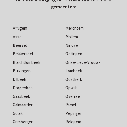
Uitstekende ligging van ons kantoor voor deze
gemeenten:
Affligem
Merchtem
Asse
Mollem
Beersel
Ninove
Bekkerzeel
Oetingen
Borchtlombeek
Onze-Lieve-Vrouw-
Buizingen
Lombeek
Dilbeek
Oostkerk
Drogenbos
Opwijk
Gaasbeek
Overijse
Galmaarden
Pamel
Gooik
Pepingen
Grimbergen
Relegem