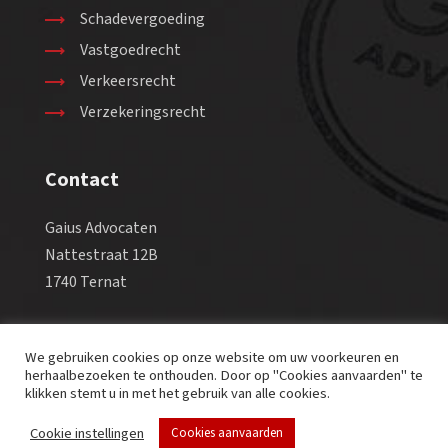
Schadevergoeding
Vastgoedrecht
Verkeersrecht
Verzekeringsrecht
Contact
Gaius Advocaten
Nattestraat 12B
1740 Ternat
Tel +32 2 582 98 88
We gebruiken cookies op onze website om uw voorkeuren en
Fax +32 2 569 38 90
herhaalbezoeken te onthouden. Door op "Cookies aanvaarden" te
Email info@gaius-law.eu
klikken stemt u in met het gebruik van alle cookies.
Cookie instellingen
Cookies aanvaarden