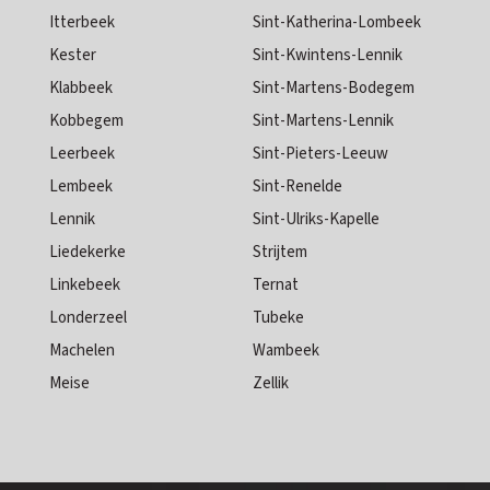
Itterbeek
Sint-Katherina-Lombeek
Kester
Sint-Kwintens-Lennik
Klabbeek
Sint-Martens-Bodegem
Kobbegem
Sint-Martens-Lennik
Leerbeek
Sint-Pieters-Leeuw
Lembeek
Sint-Renelde
Lennik
Sint-Ulriks-Kapelle
Liedekerke
Strijtem
Linkebeek
Ternat
Londerzeel
Tubeke
Machelen
Wambeek
Meise
Zellik