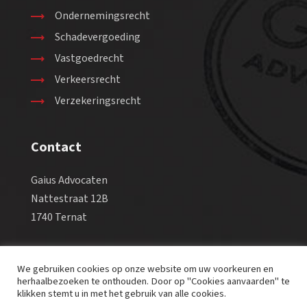
Ondernemingsrecht
Schadevergoeding
Vastgoedrecht
Verkeersrecht
Verzekeringsrecht
Contact
Gaius Advocaten
Nattestraat 12B
1740 Ternat
Tel +32 2 582 98 88
We gebruiken cookies op onze website om uw voorkeuren en
Fax +32 2 569 38 90
herhaalbezoeken te onthouden. Door op "Cookies aanvaarden" te
Email info@gaius-law.eu
klikken stemt u in met het gebruik van alle cookies.