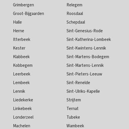
Grimbergen
Relegem
Groot-Bijgaarden
Roosdaal
Halle
Schepdaal
Herne
Sint-Genesius-Rode
Itterbeek
Sint-Katherina-Lombeek
Kester
Sint-Kwintens-Lennik
Klabbeek
Sint-Martens-Bodegem
Kobbegem
Sint-Martens-Lennik
Leerbeek
Sint-Pieters-Leeuw
Lembeek
Sint-Renelde
Lennik
Sint-Ulriks-Kapelle
Liedekerke
Strijtem
Linkebeek
Ternat
Londerzeel
Tubeke
Machelen
Wambeek