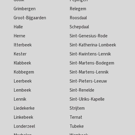
Grimbergen
Relegem
Groot-Bijgaarden
Roosdaal
Halle
Schepdaal
Herne
Sint-Genesius-Rode
Itterbeek
Sint-Katherina-Lombeek
Kester
Sint-Kwintens-Lennik
Klabbeek
Sint-Martens-Bodegem
Kobbegem
Sint-Martens-Lennik
Leerbeek
Sint-Pieters-Leeuw
Lembeek
Sint-Renelde
Lennik
Sint-Ulriks-Kapelle
Liedekerke
Strijtem
Linkebeek
Ternat
Londerzeel
Tubeke