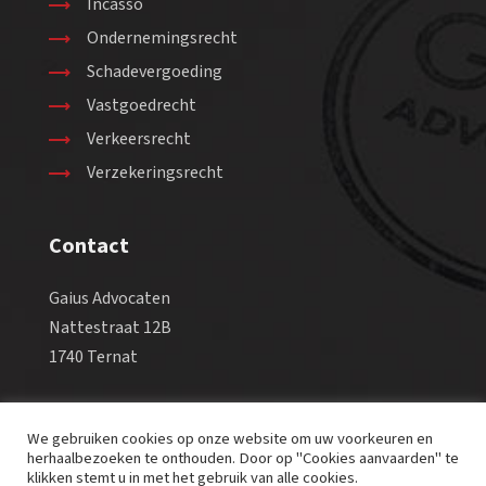
Incasso
Ondernemingsrecht
Schadevergoeding
Vastgoedrecht
Verkeersrecht
Verzekeringsrecht
Contact
Gaius Advocaten
Nattestraat 12B
1740 Ternat
Tel +32 2 582 98 88
We gebruiken cookies op onze website om uw voorkeuren en
Fax +32 2 569 38 90
herhaalbezoeken te onthouden. Door op "Cookies aanvaarden" te
Email info@gaius-law.eu
klikken stemt u in met het gebruik van alle cookies.