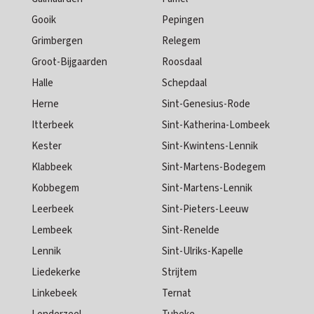
Gooik
Pepingen
Grimbergen
Relegem
Groot-Bijgaarden
Roosdaal
Halle
Schepdaal
Herne
Sint-Genesius-Rode
Itterbeek
Sint-Katherina-Lombeek
Kester
Sint-Kwintens-Lennik
Klabbeek
Sint-Martens-Bodegem
Kobbegem
Sint-Martens-Lennik
Leerbeek
Sint-Pieters-Leeuw
Lembeek
Sint-Renelde
Lennik
Sint-Ulriks-Kapelle
Liedekerke
Strijtem
Linkebeek
Ternat