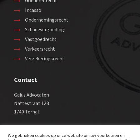
Goederenrecht
Incasso
Ondernemingsrecht
Schadevergoeding
Vastgoedrecht
Verkeersrecht
Verzekeringsrecht
Contact
Gaius Advocaten
Nattestraat 12B
1740 Ternat
Tel +32 2 582 98 88
We gebruiken cookies op onze website om uw voorkeuren en
Fax +32 2 569 38 90