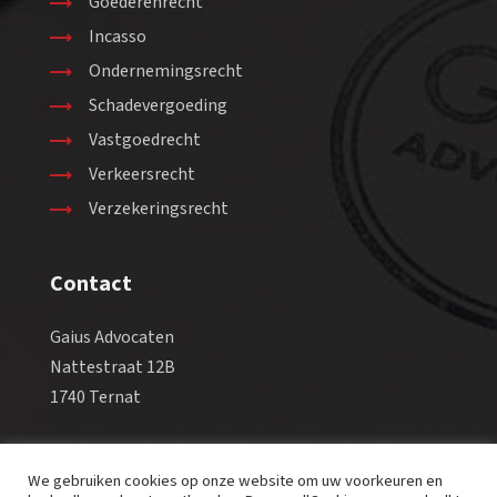
Goederenrecht
Incasso
Ondernemingsrecht
Schadevergoeding
Vastgoedrecht
Verkeersrecht
Verzekeringsrecht
Contact
Gaius Advocaten
Nattestraat 12B
1740 Ternat
Tel +32 2 582 98 88
We gebruiken cookies op onze website om uw voorkeuren en
Fax +32 2 569 38 90