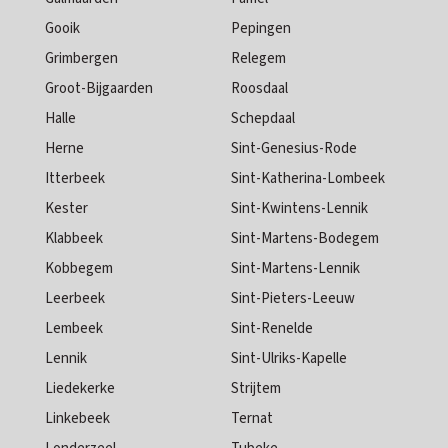
Gooik
Pepingen
Grimbergen
Relegem
Groot-Bijgaarden
Roosdaal
Halle
Schepdaal
Herne
Sint-Genesius-Rode
Itterbeek
Sint-Katherina-Lombeek
Kester
Sint-Kwintens-Lennik
Klabbeek
Sint-Martens-Bodegem
Kobbegem
Sint-Martens-Lennik
Leerbeek
Sint-Pieters-Leeuw
Lembeek
Sint-Renelde
Lennik
Sint-Ulriks-Kapelle
Liedekerke
Strijtem
Linkebeek
Ternat