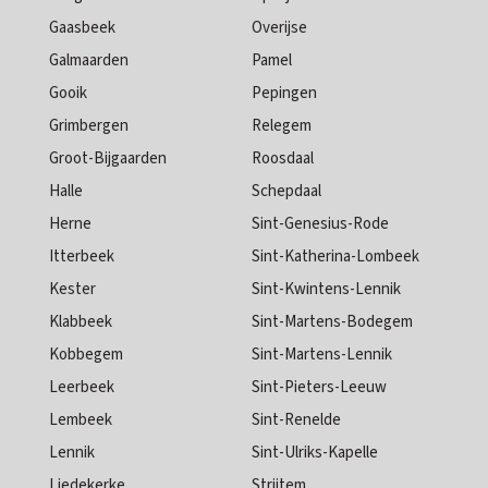
Gaasbeek
Overijse
Galmaarden
Pamel
Gooik
Pepingen
Grimbergen
Relegem
Groot-Bijgaarden
Roosdaal
Halle
Schepdaal
Herne
Sint-Genesius-Rode
Itterbeek
Sint-Katherina-Lombeek
Kester
Sint-Kwintens-Lennik
Klabbeek
Sint-Martens-Bodegem
Kobbegem
Sint-Martens-Lennik
Leerbeek
Sint-Pieters-Leeuw
Lembeek
Sint-Renelde
Lennik
Sint-Ulriks-Kapelle
Liedekerke
Strijtem