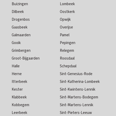
Buizingen
Lombeek
Dilbeek
Oostkerk
Drogenbos
Opwijk
Gaasbeek
Overijse
Galmaarden
Pamel
Gooik
Pepingen
Grimbergen
Relegem
Groot-Bijgaarden
Roosdaal
Halle
Schepdaal
Herne
Sint-Genesius-Rode
Itterbeek
Sint-Katherina-Lombeek
Kester
Sint-Kwintens-Lennik
Klabbeek
Sint-Martens-Bodegem
Kobbegem
Sint-Martens-Lennik
Leerbeek
Sint-Pieters-Leeuw