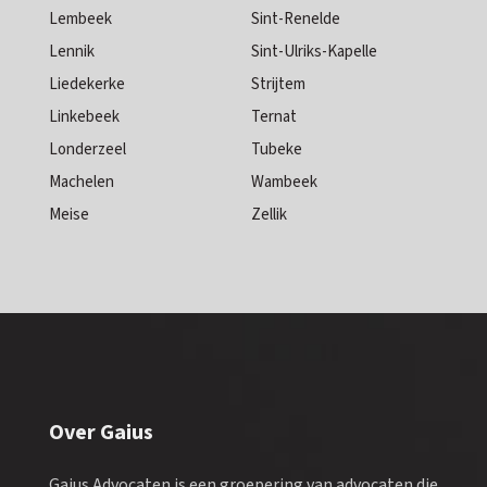
Lembeek
Sint-Renelde
Lennik
Sint-Ulriks-Kapelle
Liedekerke
Strijtem
Linkebeek
Ternat
Londerzeel
Tubeke
Machelen
Wambeek
Meise
Zellik
Over Gaius
Gaius Advocaten is een groepering van advocaten die