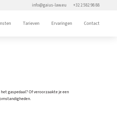
info@gaius-law.eu
+32 2 582 98 88
ensten
Tarieven
Ervaringen
Contact
p het gaspedaal? Of veroorzaakte je een
de omstandigheden.