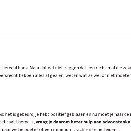
itierechtbank. Maar dat wil niet zeggen dat een rechter al die zak
eersrecht hebben alles al gezien, weten wat ze wel of niét moeten 
d: het is gebeurd, je hebt positief geblazen en nu moet je naar de
delicaat thema is,
vraag je daarom beter hulp aan advocatenka
n, maar wel je boete tot een minimum trachten te herleiden.