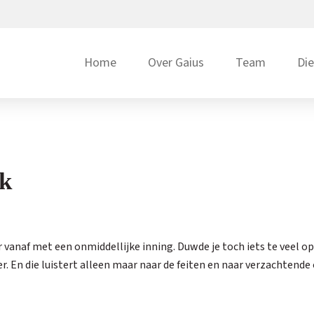
Home
Over Gaius
Team
Di
ek
 vanaf met een onmiddellijke inning. Duwde je toch iets te veel o
er. En die luistert alleen maar naar de feiten en naar verzachten