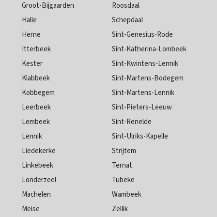
Groot-Bijgaarden
Roosdaal
Halle
Schepdaal
Herne
Sint-Genesius-Rode
Itterbeek
Sint-Katherina-Lombeek
Kester
Sint-Kwintens-Lennik
Klabbeek
Sint-Martens-Bodegem
Kobbegem
Sint-Martens-Lennik
Leerbeek
Sint-Pieters-Leeuw
Lembeek
Sint-Renelde
Lennik
Sint-Ulriks-Kapelle
Liedekerke
Strijtem
Linkebeek
Ternat
Londerzeel
Tubeke
Machelen
Wambeek
Meise
Zellik