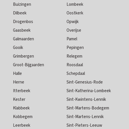
Buizingen
Lombeek
Dilbeek
Oostkerk
Drogenbos
Opwijk
Gaasbeek
Overijse
Galmaarden
Pamel
Gooik
Pepingen
Grimbergen
Relegem
Groot-Bijgaarden
Roosdaal
Halle
Schepdaal
Herne
Sint-Genesius-Rode
Itterbeek
Sint-Katherina-Lombeek
Kester
Sint-Kwintens-Lennik
Klabbeek
Sint-Martens-Bodegem
Kobbegem
Sint-Martens-Lennik
Leerbeek
Sint-Pieters-Leeuw